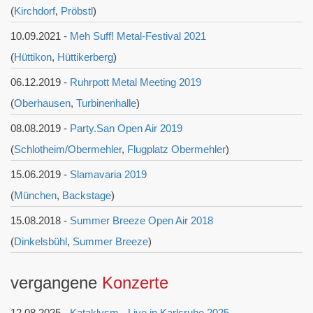
(
Kirchdorf
,
Pröbstl
)
10.09.2021 -
Meh Suff! Metal-Festival 2021
(
Hüttikon
,
Hüttikerberg
)
06.12.2019 -
Ruhrpott Metal Meeting 2019
(
Oberhausen
,
Turbinenhalle
)
08.08.2019 -
Party.San Open Air 2019
(
Schlotheim/Obermehler
,
Flugplatz Obermehler
)
15.06.2019 -
Slamavaria 2019
(
München
,
Backstage
)
15.08.2018 -
Summer Breeze Open Air 2018
(
Dinkelsbühl
,
Summer Breeze
)
vergangene
Konzerte
12.08.2025 -
Kataklysm - Live in Karlsruhe 2025