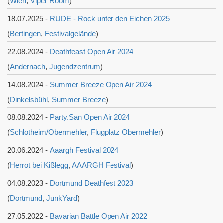
(
Wien
,
Viper Room
)
18.07.2025 -
RUDE - Rock unter den Eichen 2025
(
Bertingen
,
Festivalgelände
)
22.08.2024 -
Deathfeast Open Air 2024
(
Andernach
,
Jugendzentrum
)
14.08.2024 -
Summer Breeze Open Air 2024
(
Dinkelsbühl
,
Summer Breeze
)
08.08.2024 -
Party.San Open Air 2024
(
Schlotheim/Obermehler
,
Flugplatz Obermehler
)
20.06.2024 -
Aaargh Festival 2024
(
Herrot bei Kißlegg
,
AAARGH Festival
)
04.08.2023 -
Dortmund Deathfest 2023
(
Dortmund
,
JunkYard
)
27.05.2022 -
Bavarian Battle Open Air 2022