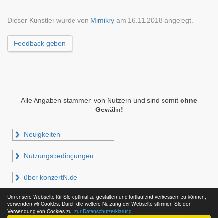
Dieser Künstler wurde von
Mimikry
am 16.11.2018 angelegt.
Feedback geben
Alle Angaben stammen von Nutzern und sind somit
ohne
Gewähr!
Neuigkeiten
Nutzungsbedingungen
über konzertN.de
Um unsere Webseite für Sie optimal zu gestalten und fortlaufend verbessern zu können,
Impressum & Datenschutz
verwenden wir Cookies. Durch die weitere Nutzung der Webseite stimmen Sie der
Verwendung von Cookies zu.
zur Datenschutzerklärung