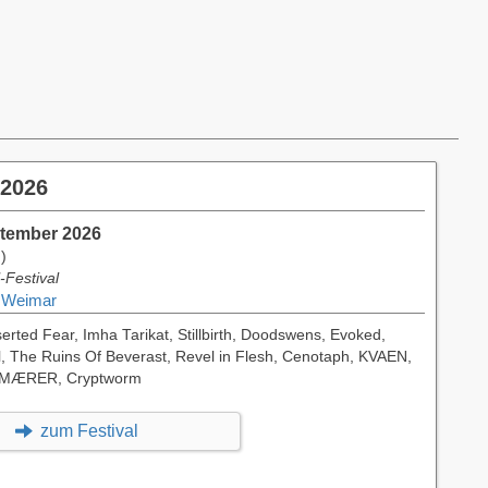
 2026
ptember 2026
)
-Festival
 Weimar
serted Fear, Imha Tarikat, Stillbirth, Doodswens, Evoked,
l, The Ruins Of Beverast, Revel in Flesh, Cenotaph, KVAEN,
, MÆRER, Cryptworm
zum Festival