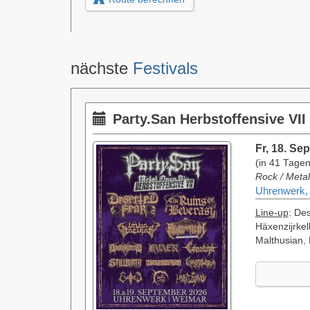
nächste
Festivals
Party.San Herbstoffensive VII
Fr, 18. Se
(in 41 Tagen
Rock / Metal
Uhrenwerk,
Line-up
: De
Häxenzijrkel
Malthusian