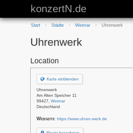
konzertN.de
Start
Städte
Weimar
Uhrenwerk
Uhrenwerk
Location
Karte einblenden
Uhrenwerk
Am Alten Speicher 11
99427
,
Weimar
Deutschland
Webseite
:
https://www.uhren-werk.de
Route berechnen