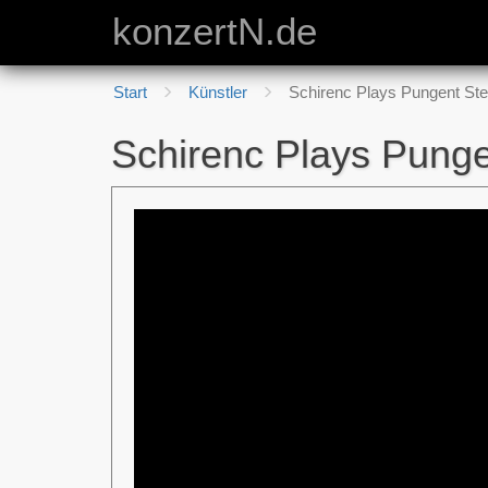
konzertN.de
Start
Künstler
Schirenc Plays Pungent Ste
Schirenc Plays Pung