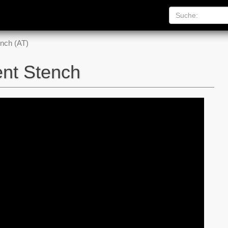
nch (AT)
ent Stench