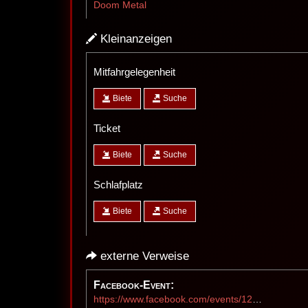
Doom Metal
Kleinanzeigen
Mitfahrgelegenheit
Biete
Suche
Ticket
Biete
Suche
Schlafplatz
Biete
Suche
externe Verweise
Facebook-Event:
https://www.facebook.com/events/1206868448139517