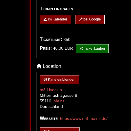
Termin eintragen:
im Kalender
bei Google
Ticketlimit:
350
Preis:
40,00
EUR
Ticket kaufen
Location
Karte einblenden
m8 Liveclub
Mitternachtsgasse 8
55116
,
Mainz
Deutschland
Webseite
:
https://www.m8-mainz.de/