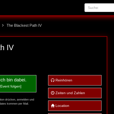
The Blackest Path IV
h IV
Ich bin dabei.
Reinhören
[Event folgen]
Zeiten und Zahlen
tton drücken, anmelden und
ates kommen per Mail.
Location