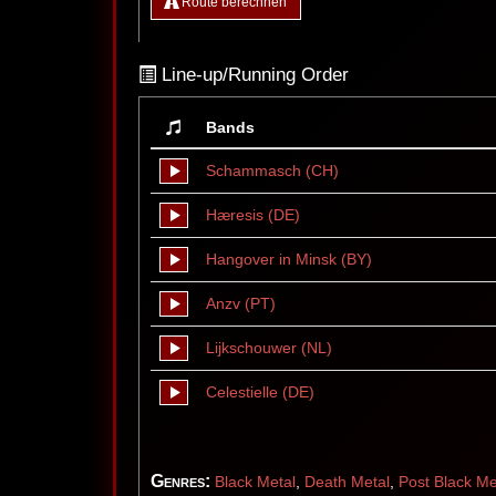
Route berechnen
Line-up/Running Order
Bands
Schammasch (CH)
Hæresis (DE)
Hangover in Minsk (BY)
Anzv (PT)
Lijkschouwer (NL)
Celestielle (DE)
Genres:
Black Metal
,
Death Metal
,
Post Black Me