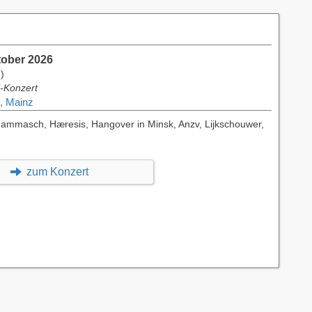
tober 2026
)
l-Konzert
, Mainz
hammasch, Hæresis, Hangover in Minsk, Anzv, Lijkschouwer,
zum Konzert