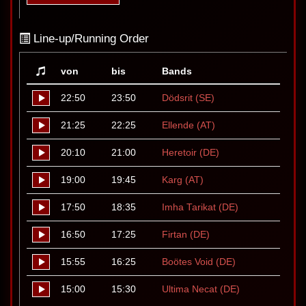
Line-up/Running Order
von
bis
Bands
22:50
23:50
Dödsrit (SE)
21:25
22:25
Ellende (AT)
20:10
21:00
Heretoir (DE)
19:00
19:45
Karg (AT)
17:50
18:35
Imha Tarikat (DE)
16:50
17:25
Firtan (DE)
15:55
16:25
Boötes Void (DE)
15:00
15:30
Ultima Necat (DE)