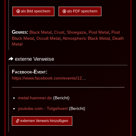
als Bild speichern
als PDF speichern
Genres:
Black Metal
,
Crust
,
Shoegaze
,
Post Metal
,
Post
Black Metal
,
Occult Metal
,
Atmospheric Black Metal
,
Death
Metal
externe Verweise
Facebook-Event:
https://www.facebook.com/events/1287095846415770/
metal-hammer.de
(Bericht)
youtube.com - Totgehoert
(Bericht)
externen Verweis hinzufügen