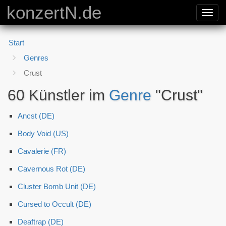
konzertN.de
Toggl
navig
Start
Genres
Crust
60 Künstler im
Genre
"Crust"
Ancst (DE)
Body Void (US)
Cavalerie (FR)
Cavernous Rot (DE)
Cluster Bomb Unit (DE)
Cursed to Occult (DE)
Deaftrap (DE)