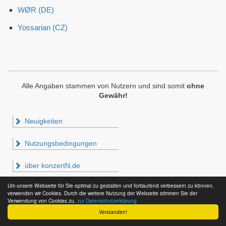
WØR (DE)
Yossarian (CZ)
Alle Angaben stammen von Nutzern und sind somit
ohne
Gewähr!
Neuigkeiten
Nutzungsbedingungen
über konzertN.de
Um unsere Webseite für Sie optimal zu gestalten und fortlaufend verbessern zu können,
Impressum & Datenschutz
verwenden wir Cookies. Durch die weitere Nutzung der Webseite stimmen Sie der
Verwendung von Cookies zu.
zur Datenschutzerklärung
Verstanden!