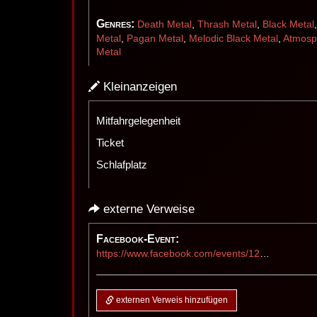
Genres:
Death Metal
,
Thrash Metal
,
Black Metal
Metal
,
Pagan Metal
,
Melodic Black Metal
,
Atmosph
Metal
Kleinanzeigen
Mitfahrgelegenheit
Ticket
Schlafplatz
externe Verweise
Facebook-Event:
https://www.facebook.com/events/1284825346594895/?acontext=%7B%22event_action_history%22%3A[%7B%22mechanism%22%3A%22attachment%22%2C%22surface%22%3A%22newsfeed%22%7D]%2C%22ref_notif_type%22%3Anull%7D
externen Verweis hinzufügen