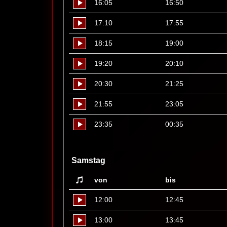
16:05
16:50
17:10
17:55
18:15
19:00
19:20
20:10
20:30
21:25
21:55
23:05
23:35
00:35
Samstag
von
bis
12:00
12:45
13:00
13:45