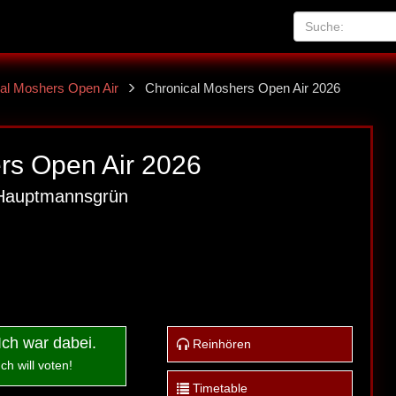
al Moshers Open Air
Chronical Moshers Open Air 2026
rs Open Air 2026
 Hauptmannsgrün
Ich war dabei.
Reinhören
Ich will voten!
Timetable