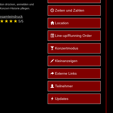
tton drücken, anmelden und
Konzert-Historie pflegen.
Zeiten und Zahlen
esamteindruck
5
/5
Location
Line-up/Running Order
Konzertmodus
Kleinanzeigen
Externe Links
Teilnehmer
Updates