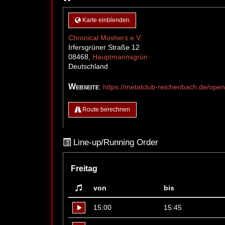
Karte einblenden
Chronical Moshers e.V.
Irfersgrüner Straße 12
08468
,
Hauptmannsgrün
Deutschland
Webseite
:
https://metalclub-reichenbach.de/open-
Route berechnen
Line-up/Running Order
Freitag
von
bis
15:00
15:45