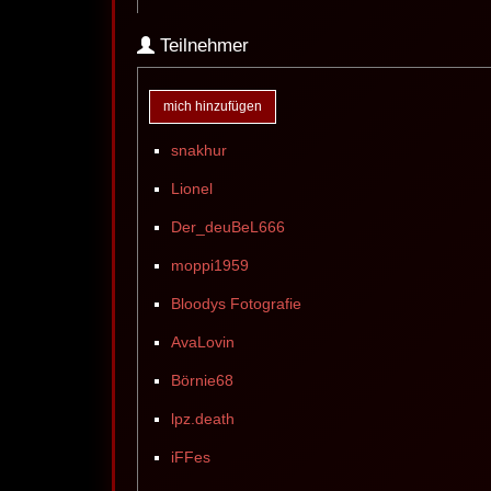
Teilnehmer
mich hinzufügen
snakhur
Lionel
Der_deuBeL666
moppi1959
Bloodys Fotografie
AvaLovin
Börnie68
lpz.death
iFFes