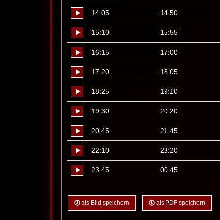
14:05
14:50
15:10
15:55
16:15
17:00
17:20
18:05
18:25
19:10
19:30
20:20
20:45
21:45
22:10
23:20
23:45
00:45
als Bild speichern
als PDF speichern