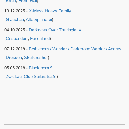
(
Erfurt
,
From Hell
)
13.12.2025 -
X-Mass Heavy Family
(
Glauchau
,
Alte Spinnerei
)
04.10.2025 -
Darkness Over Thuringia IV
(
Crispendorf
,
Ferienland
)
07.12.2019 -
Bethlehem / Wandar / Darkmoon Warrior / Andras
(
Dresden
,
Skullcrusher
)
05.05.2018 -
Black born 9
(
Zwickau
,
Club Seilerstraße
)