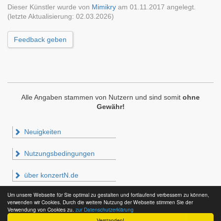
Dieser Künstler wurde von
Mimikry
am 01.11.2017 angelegt.
(letzte Aktualisierung: 02.03.2026)
Feedback geben
Alle Angaben stammen von Nutzern und sind somit
ohne
Gewähr!
Neuigkeiten
Nutzungsbedingungen
über konzertN.de
Um unsere Webseite für Sie optimal zu gestalten und fortlaufend verbessern zu können,
Impressum & Datenschutz
verwenden wir Cookies. Durch die weitere Nutzung der Webseite stimmen Sie der
Verwendung von Cookies zu.
zur Datenschutzerklärung
Verstanden!