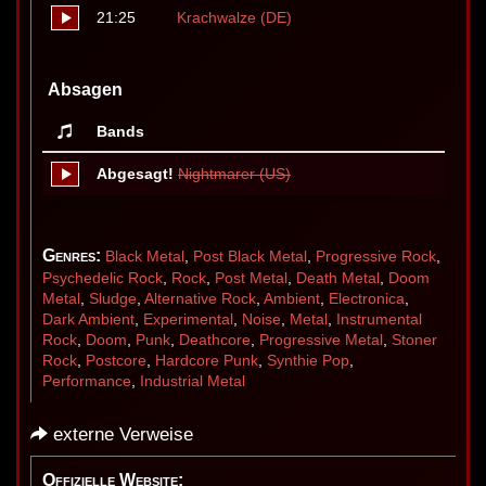
21:25
Krachwalze (DE)
Absagen
Bands
Abgesagt!
Nightmarer (US)
Genres:
Black Metal
,
Post Black Metal
,
Progressive Rock
,
Psychedelic Rock
,
Rock
,
Post Metal
,
Death Metal
,
Doom
Metal
,
Sludge
,
Alternative Rock
,
Ambient
,
Electronica
,
Dark Ambient
,
Experimental
,
Noise
,
Metal
,
Instrumental
Rock
,
Doom
,
Punk
,
Deathcore
,
Progressive Metal
,
Stoner
Rock
,
Postcore
,
Hardcore Punk
,
Synthie Pop
,
Performance
,
Industrial Metal
externe Verweise
Offizielle Website: