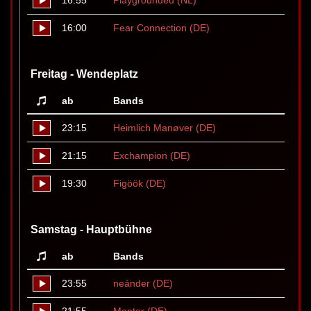
16:55
Playgrounded (NL)
16:00
Fear Connection (DE)
Freitag - Wendeplatz
ab
Bands
23:15
Heimlich Manøver (DE)
21:15
Exchampion (DE)
19:30
Figöök (DE)
Samstag - Hauptbühne
ab
Bands
23:55
neánder (DE)