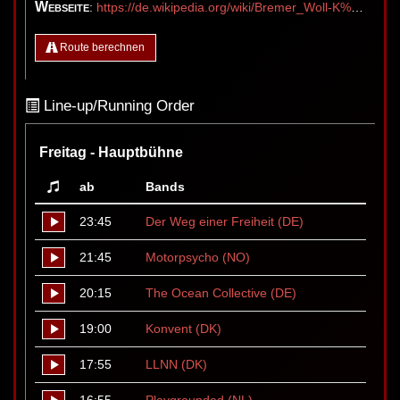
Webseite
:
https://de.wikipedia.org/wiki/Bremer_Woll-K%C3%A4mmerei
Route berechnen
Line-up/Running Order
Freitag - Hauptbühne
ab
Bands
23:45
Der Weg einer Freiheit (DE)
21:45
Motorpsycho (NO)
20:15
The Ocean Collective (DE)
19:00
Konvent (DK)
17:55
LLNN (DK)