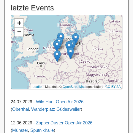
letzte Events
+
−
Leaflet
| Map data ©
OpenStreetMap
contributors,
CC-BY-SA
24.07.2026 -
Wild Hunt Open Air 2026
(
Oberthal
,
Wanderplatz Güdesweiler
)
12.06.2026 -
ZappenDuster Open Air 2026
(
Münster
,
Sputnikhalle
)