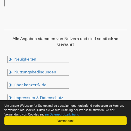
Alle Angaben stammen von Nutzern und sind somit
ohne
Gewähr!
Neuigkeiten
Nutzungsbedingungen
über konzertN.de
Impressum & Datenschutz
Um unsere Webseite für Sie optimal zu gestalten und fortlaufend verbessern zu können,
verwenden wir Cookies. Durch die weitere Nutzung der Webseite stimmen Sie der
Verwendung von Cookies zu.
zur Datenschutzerklärung
Verstanden!