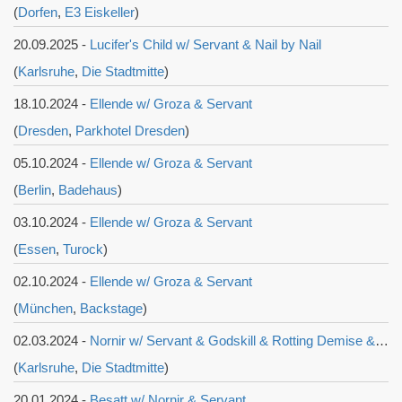
(
Dorfen
,
E3 Eiskeller
)
20.09.2025 -
Lucifer's Child w/ Servant & Nail by Nail
(
Karlsruhe
,
Die Stadtmitte
)
18.10.2024 -
Ellende w/ Groza & Servant
(
Dresden
,
Parkhotel Dresden
)
05.10.2024 -
Ellende w/ Groza & Servant
(
Berlin
,
Badehaus
)
03.10.2024 -
Ellende w/ Groza & Servant
(
Essen
,
Turock
)
02.10.2024 -
Ellende w/ Groza & Servant
(
München
,
Backstage
)
02.03.2024 -
Nornir w/ Servant & Godskill & Rotting Demise & Woods Of Grief
(
Karlsruhe
,
Die Stadtmitte
)
20.01.2024 -
Besatt w/ Nornir & Servant