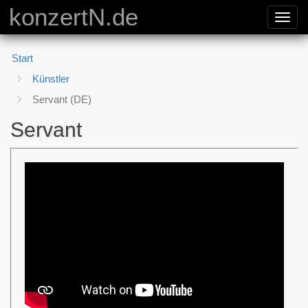
konzertN.de
Toggl
navig
Start
Künstler
Servant (DE)
Servant