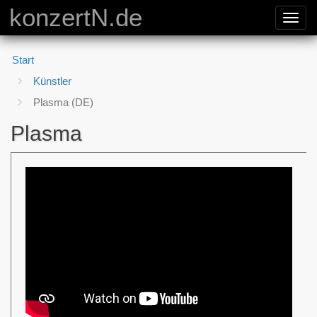
konzertN.de
Toggl
navig
Start
Künstler
Plasma (DE)
Plasma