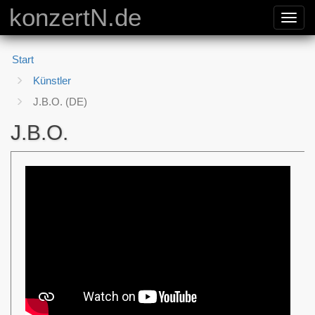
konzertN.de
Toggl
navig
Start
Künstler
J.B.O. (DE)
J.B.O.