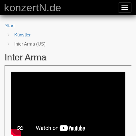
konzertN.de
Toggl
navig
Start
Künstler
Inter Arma (US)
Inter Arma