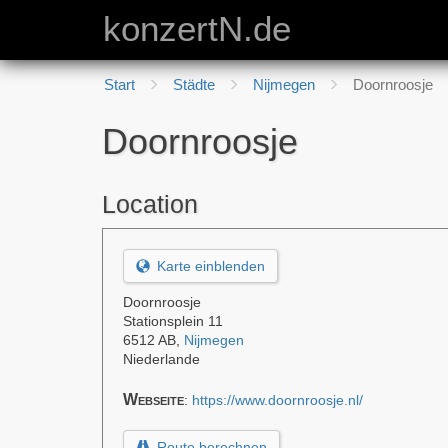
konzertN.de
Start
Städte
Nijmegen
Doornroosje
Doornroosje
Location
Karte einblenden
Doornroosje
Stationsplein 11
6512 AB
,
Nijmegen
Niederlande
Webseite
:
https://www.doornroosje.nl/
Route berechnen