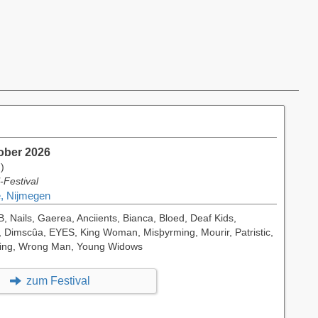
tober 2026
)
-Festival
, Nijmegen
B, Nails, Gaerea, Anciients, Bianca, Bloed, Deaf Kids,
 Dimscûa, EYES, King Woman, Misþyrming, Mourir, Patristic,
ning, Wrong Man, Young Widows
zum Festival