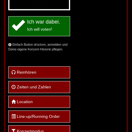
Ich war dabei.
Ich will voten!
Einfach Button drücken, anmelden und
Deine eigene Konzert-Historie pflegen.
Reinhören
Zeiten und Zahlen
Location
Line-up/Running Order
Konzertmodus