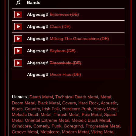
Bands
Abgesagt!
Bitterness (DE)
Abgesagt!
Cluas (DE)
Abgesagt!
Milking The Goatmachine (DE)
Abgesagt!
Skyborn (DE)
Abgesagt!
Thrasshole (DE)
Abgesagt!
Unser Hias (DE)
Genres:
Death Metal
,
Technical Death Metal
,
Metal
,
Doom Metal
,
Black Metal
,
Covers
,
Hard Rock
,
Acoustic
,
Blues
,
Country
,
Irish Folk
,
Hardcore Punk
,
Heavy Metal
,
Melodic Death Metal
,
Thrash Metal
,
Epic Metal
,
Speed
Metal
,
Oriental Extreme Metal
,
Melodic Black Metal
,
Grindcore
,
Comedy
,
Punk
,
Goregrind
,
Progressive Metal
,
Groove Metal
,
Metalcore
,
Modern Metal
,
Viking Metal
,