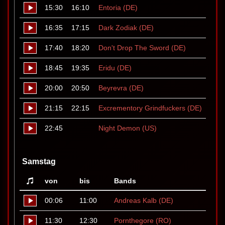
15:30
16:10
Entoria (DE)
16:35
17:15
Dark Zodiak (DE)
17:40
18:20
Don't Drop The Sword (DE)
18:45
19:35
Eridu (DE)
20:00
20:50
Beyrevra (DE)
21:15
22:15
Excrementory Grindfuckers (DE)
22:45
Night Demon (US)
Samstag
von
bis
Bands
00:06
11:00
Andreas Kalb (DE)
11:30
12:30
Pornthegore (RO)