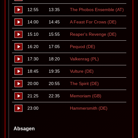
12:55
13:35
The Phobos Ensemble (AT)
14:00
14:45
A Feast For Crows (DE)
15:10
15:55
Reaper's Revenge (DE)
16:20
17:05
Pequod (DE)
17:30
18:20
Valkenrag (PL)
18:45
19:35
Vulture (DE)
20:00
20:55
The Spirit (DE)
21:25
22:35
Memoriam (GB)
23:00
Hammersmith (DE)
Absagen