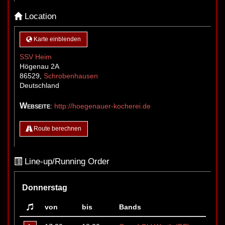
Location
Karte einblenden
SSV Heim
Högenau 2A
86529
,
Schrobenhausen
Deutschland
Webseite
:
http://hoegenauer-kocherei.de
Route berechnen
Line-up/Running Order
Donnerstag
von
bis
Bands