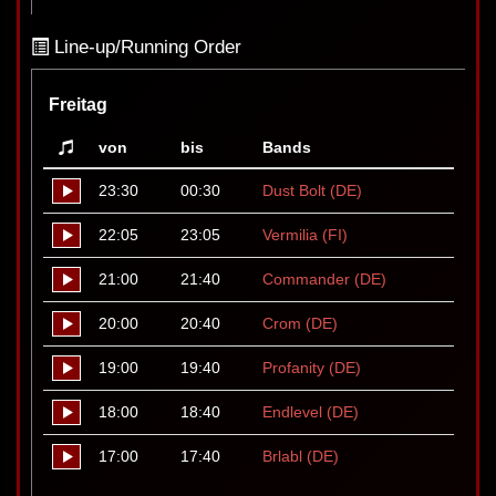
Line-up/Running Order
Freitag
von
bis
Bands
23:30
00:30
Dust Bolt (DE)
22:05
23:05
Vermilia (FI)
21:00
21:40
Commander (DE)
20:00
20:40
Crom (DE)
19:00
19:40
Profanity (DE)
18:00
18:40
Endlevel (DE)
17:00
17:40
Brlabl (DE)