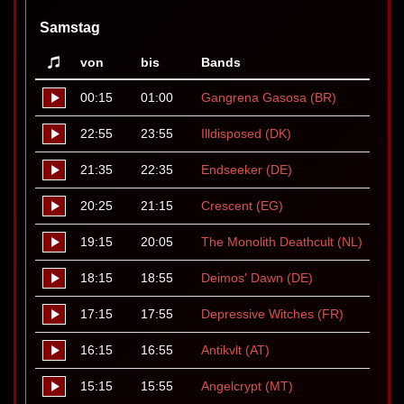
Samstag
von
bis
Bands
00:15
01:00
Gangrena Gasosa (BR)
22:55
23:55
Illdisposed (DK)
21:35
22:35
Endseeker (DE)
20:25
21:15
Crescent (EG)
19:15
20:05
The Monolith Deathcult (NL)
18:15
18:55
Deimos' Dawn (DE)
17:15
17:55
Depressive Witches (FR)
16:15
16:55
Antikvlt (AT)
15:15
15:55
Angelcrypt (MT)