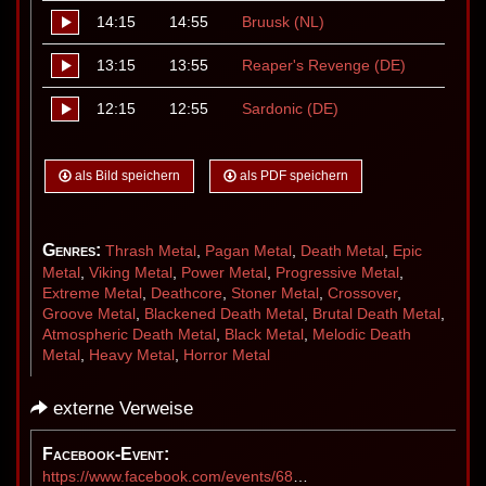
14:15
14:55
Bruusk (NL)
13:15
13:55
Reaper's Revenge (DE)
12:15
12:55
Sardonic (DE)
als Bild speichern
als PDF speichern
Genres:
Thrash Metal
,
Pagan Metal
,
Death Metal
,
Epic
Metal
,
Viking Metal
,
Power Metal
,
Progressive Metal
,
Extreme Metal
,
Deathcore
,
Stoner Metal
,
Crossover
,
Groove Metal
,
Blackened Death Metal
,
Brutal Death Metal
,
Atmospheric Death Metal
,
Black Metal
,
Melodic Death
Metal
,
Heavy Metal
,
Horror Metal
externe Verweise
Facebook-Event:
https://www.facebook.com/events/684222237987563