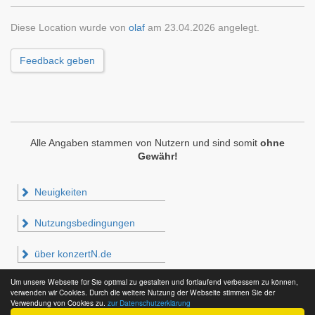
Diese Location wurde von
olaf
am 23.04.2026 angelegt.
Feedback geben
Alle Angaben stammen von Nutzern und sind somit
ohne
Gewähr!
Neuigkeiten
Nutzungsbedingungen
über konzertN.de
Um unsere Webseite für Sie optimal zu gestalten und fortlaufend verbessern zu können,
Impressum & Datenschutz
verwenden wir Cookies. Durch die weitere Nutzung der Webseite stimmen Sie der
Verwendung von Cookies zu.
zur Datenschutzerklärung