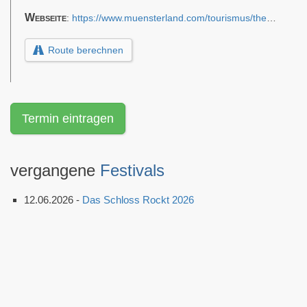
Webseite
:
https://www.muensterland.com/tourismus/themen/erlebnis-region-muensterland/burgen-und-schloesser-im-muensterland/schloss-muenster/
Route berechnen
Termin eintragen
vergangene
Festivals
12.06.2026 -
Das Schloss Rockt 2026