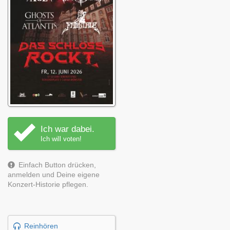
Ich war dabei.
Ich will voten!
Einfach Button drücken,
anmelden und Deine eigene
Konzert-Historie pflegen.
Reinhören