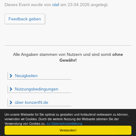
Dieses Event wurde von
olaf
am 23.04.2026 angelegt.
Feedback geben
Alle Angaben stammen von Nutzern und sind somit
ohne
Gewähr!
Neuigkeiten
Nutzungsbedingungen
über konzertN.de
Um unsere Webseite für Sie optimal zu gestalten und fortlaufend verbessern zu können,
Impressum & Datenschutz
verwenden wir Cookies. Durch die weitere Nutzung der Webseite stimmen Sie der
Verwendung von Cookies zu.
zur Datenschutzerklärung
Verstanden!