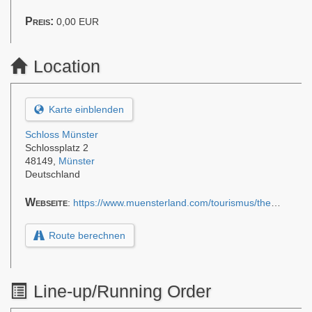
Preis:
0,00
EUR
Location
Karte einblenden
Schloss Münster
Schlossplatz 2
48149
,
Münster
Deutschland
Webseite
:
https://www.muensterland.com/tourismus/themen/erlebnis-region-muensterland/burgen-und-schloesser-im-muensterland/schloss-muenster/
Route berechnen
Line-up/Running Order