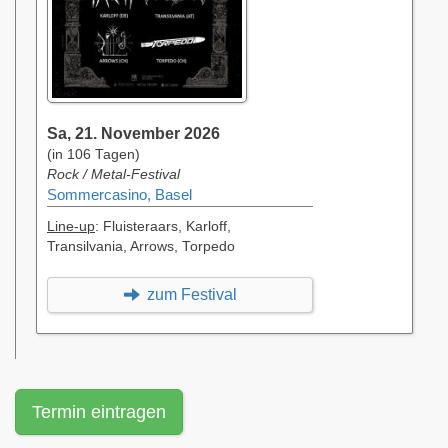
Sa, 21. November 2026
(in 106 Tagen)
Rock / Metal-Festival
Sommercasino, Basel
Line-up
: Fluisteraars, Karloff,
Transilvania, Arrows, Torpedo
zum Festival
Termin eintragen