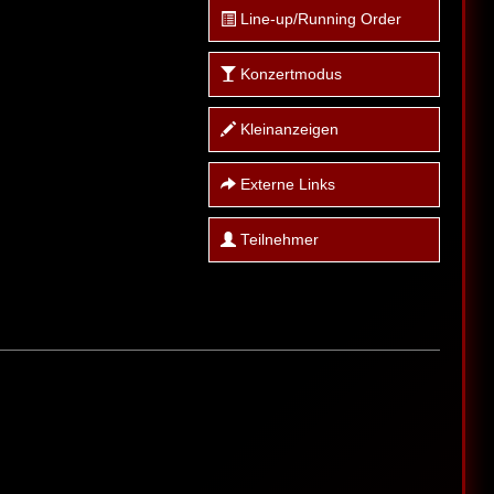
Line-up/Running Order
Konzertmodus
Kleinanzeigen
Externe Links
Teilnehmer