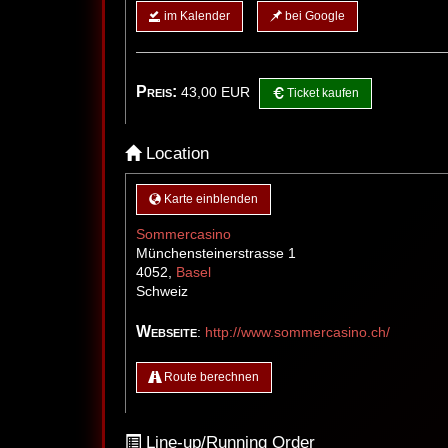
im Kalender
bei Google
Preis:
43,00
EUR
Ticket kaufen
Location
Karte einblenden
Sommercasino
Münchensteinerstrasse 1
4052
,
Basel
Schweiz
Webseite
:
http://www.sommercasino.ch/
Route berechnen
Line-up/Running Order