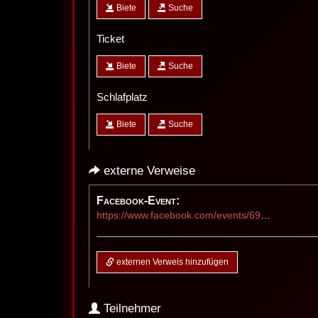
Biete
Suche
Ticket
Biete
Suche
Schlafplatz
Biete
Suche
externe Verweise
Facebook-Event:
https://www.facebook.com/events/698817049577488
externen Verweis hinzufügen
Teilnehmer