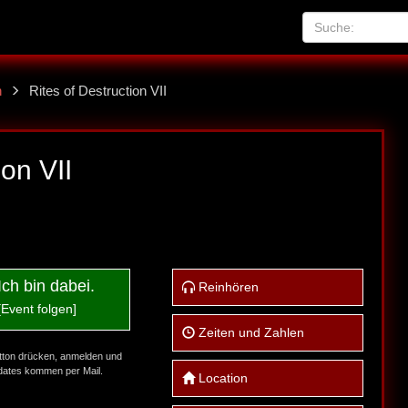
n
Rites of Destruction VII
ion VII
Ich bin dabei.
Reinhören
[Event folgen]
Zeiten und Zahlen
tton drücken, anmelden und
ates kommen per Mail.
Location