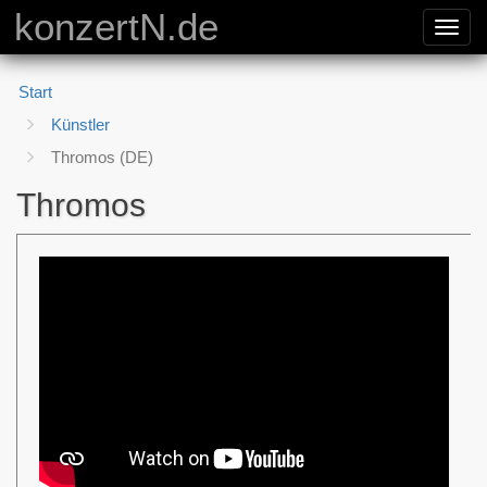
konzertN.de
Toggl
navig
Start
Künstler
Thromos (DE)
Thromos