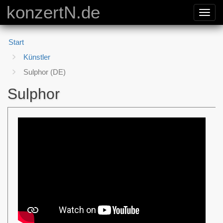
konzertN.de
Toggl
navig
Start
Künstler
Sulphor (DE)
Sulphor