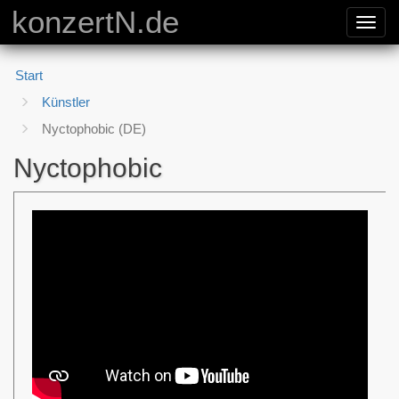
konzertN.de
Toggl
navig
Start
Künstler
Nyctophobic (DE)
Nyctophobic