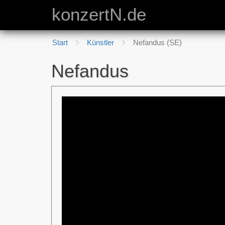
konzertN.de
Start
Künstler
Nefandus (SE)
Nefandus