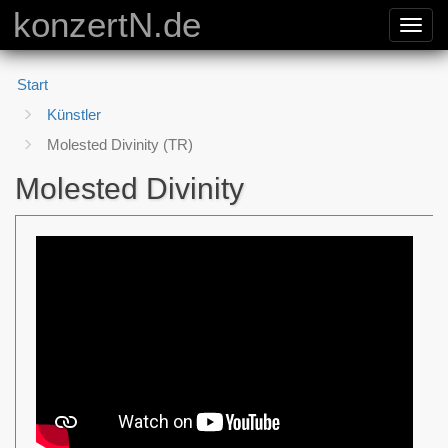
konzertN.de
Toggl
navig
Start
Künstler
Molested Divinity (TR)
Molested Divinity