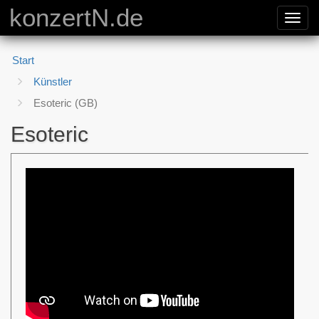
konzertN.de
Toggl
navig
Start
Künstler
Esoteric (GB)
Esoteric