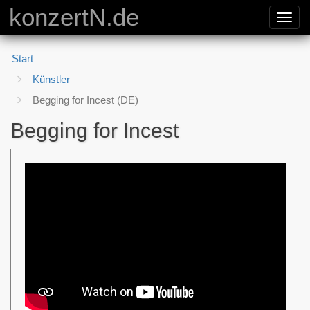
konzertN.de
Toggl
navig
Start
Künstler
Begging for Incest (DE)
Begging for Incest