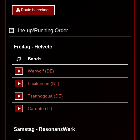
Route berechnen
Line-up/Running Order
Freitag - Helvete
Bands
Werwolf (DE)
Lucifericon (NL)
Tsatthoggua (DE)
Caronte (IT)
Samstag - ResonanzWerk