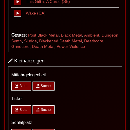
This Gift is A Curse (SE)
Wake (CA)
Genres:
Post Black Metal
,
Black Metal
,
Ambient
,
Dungeon
Synth
,
Sludge
,
Blackened Death Metal
,
Deathcore
,
Grindcore
,
Death Metal
,
Power Violence
Kleinanzeigen
Mitfahrgelegenheit
Biete
Suche
Ticket
Biete
Suche
Schlafplatz