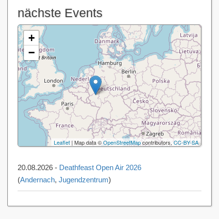
nächste Events
+
−
Leaflet
| Map data ©
OpenStreetMap
contributors,
CC-BY-SA
20.08.2026 -
Deathfeast Open Air 2026
(
Andernach
,
Jugendzentrum
)