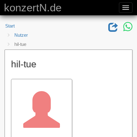
konzertN.de
Toggl
navig
Start
Nutzer
hil-tue
hil-tue