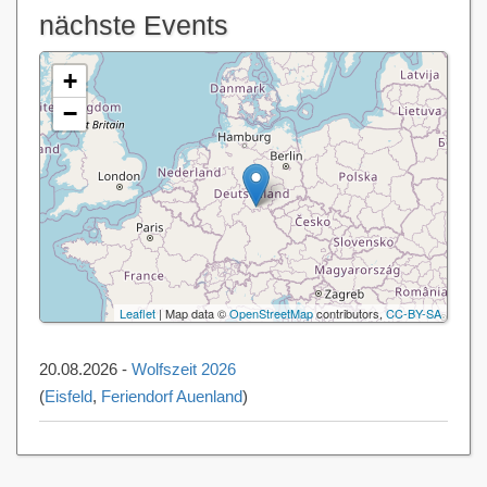
nächste Events
+
−
Leaflet
| Map data ©
OpenStreetMap
contributors,
CC-BY-SA
20.08.2026 -
Wolfszeit 2026
(
Eisfeld
,
Feriendorf Auenland
)