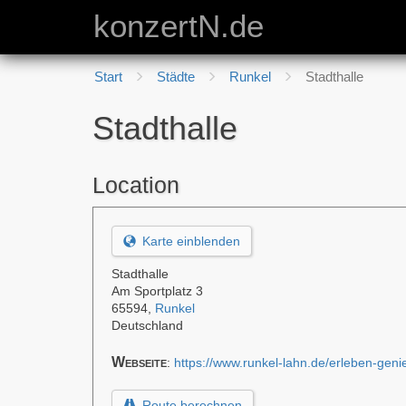
konzertN.de
Start
Städte
Runkel
Stadthalle
Stadthalle
Location
Karte einblenden
Stadthalle
Am Sportplatz 3
65594
,
Runkel
Deutschland
Webseite
:
https://www.runkel-lahn.de/erleben-gen
Route berechnen