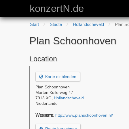
konzertN.de
Start
Städte
Hollandscheveld
Plan S
Plan Schoonhoven
Location
Karte einblenden
Plan Schoonhoven
Marten Kuilerweg 47
7913 XG
,
Hollandscheveld
Niederlande
Webseite
:
http://www.planschoonhoven.nl/
Route berechnen