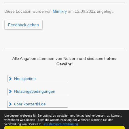
Diese Location wurde von
Mimikry
am 12.09.2022 angelegt.
Feedback geben
Alle Angaben stammen von Nutzern und sind somit
ohne
Gewähr!
Neuigkeiten
Nutzungsbedingungen
über konzertN.de
Um unsere Webseite für Sie optimal zu gestalten und fortlaufend verbessern zu können,
Impressum & Datenschutz
verwenden wir Cookies. Durch die weitere Nutzung der Webseite stimmen Sie der
Verwendung von Cookies zu.
zur Datenschutzerklärung