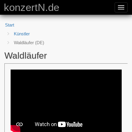
konzertN.de
Toggl
navig
Start
Künstler
Waldläufer (DE)
Waldläufer