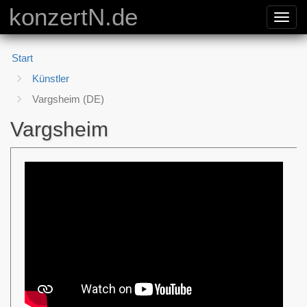
konzertN.de
Toggl
navig
Start
Künstler
Vargsheim (DE)
Vargsheim