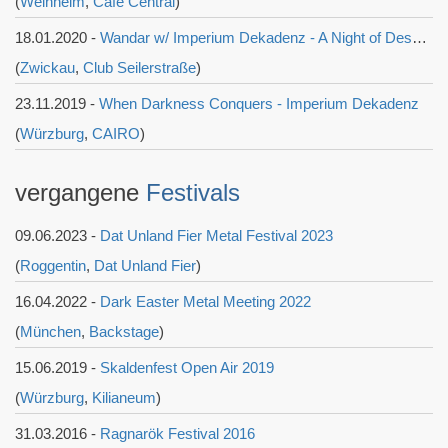
(
Weinheim
,
Café Central
)
18.01.2020 -
Wandar w/ Imperium Dekadenz - A Night of Despair
(
Zwickau
,
Club Seilerstraße
)
23.11.2019 -
When Darkness Conquers - Imperium Dekadenz
(
Würzburg
,
CAIRO
)
vergangene
Festivals
09.06.2023 -
Dat Unland Fier Metal Festival 2023
(
Roggentin
,
Dat Unland Fier
)
16.04.2022 -
Dark Easter Metal Meeting 2022
(
München
,
Backstage
)
15.06.2019 -
Skaldenfest Open Air 2019
(
Würzburg
,
Kilianeum
)
31.03.2016 -
Ragnarök Festival 2016