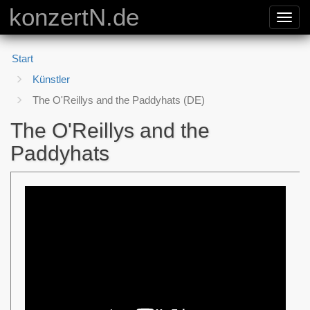
konzertN.de
Toggl
navig
Start
Künstler
The O'Reillys and the Paddyhats (DE)
The O'Reillys and the
Paddyhats