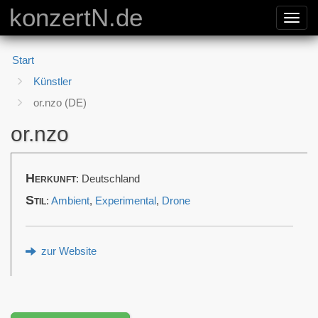
konzertN.de
Toggl
navig
Start
Künstler
or.nzo (DE)
or.nzo
Herkunft
: Deutschland
Stil
:
Ambient
,
Experimental
,
Drone
zur Website