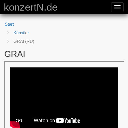
konzertN.de
Toggl
navig
Start
Künstler
GRAI (RU)
GRAI