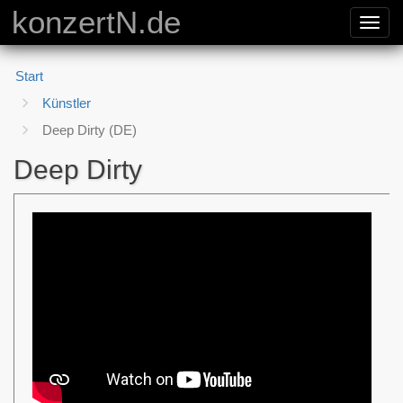
konzertN.de
Toggl
navig
Start
Künstler
Deep Dirty (DE)
Deep Dirty