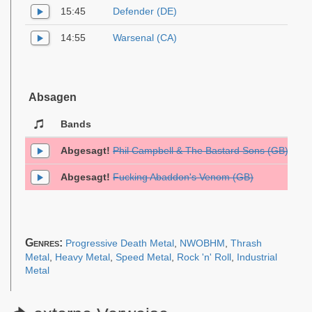
15:45
Defender (DE)
14:55
Warsenal (CA)
Absagen
Bands
Abgesagt!
Phil Campbell & The Bastard Sons (GB)
Abgesagt!
Fucking Abaddon's Venom (GB)
Genres:
Progressive Death Metal
,
NWOBHM
,
Thrash
Metal
,
Heavy Metal
,
Speed Metal
,
Rock 'n' Roll
,
Industrial
Metal