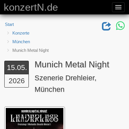
konzertN.de
Toggl
navig
Start
Konzerte
München
Munich Metal Night
Munich Metal Night
15.05.
Szenerie Drehleier,
2026
München