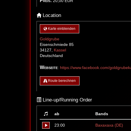
Preis:
20,00
EUR
Location
Karte einblenden
Goldgrube
Eisenschmiede 85
34127
,
Kassel
Deutschland
Webseite
:
https://www.facebook.com/goldgrubek
Route berechnen
Line-up/Running Order
ab
Bands
23:00
Baxaxaxa (DE)