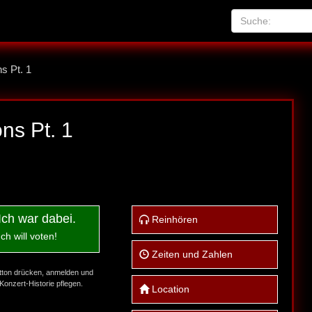
s Pt. 1
ns Pt. 1
Ich war dabei.
Reinhören
Ich will voten!
Zeiten und Zahlen
tton drücken, anmelden und
Konzert-Historie pflegen.
Location