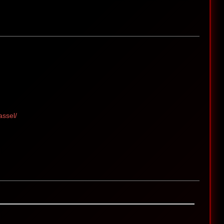
assel/