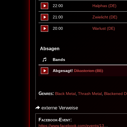
22:00
Halphas (DE)
21:00
Zwielicht (DE)
20:00
Warlust (DE)
Absagen
Bands
Abgesagt!
Dikasterion (BE)
Genres:
Black Metal
,
Thrash Metal
,
Blackened D
externe Verweise
Facebook-Event:
https://www.facebook.com/events/1367903577219827