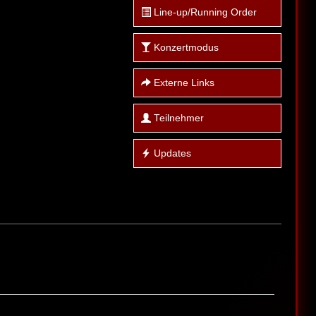
Line-up/Running Order
Konzertmodus
Externe Links
Teilnehmer
Updates