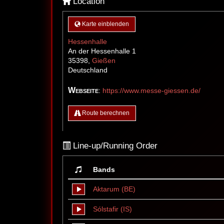
Location
Karte einblenden
Hessenhalle
An der Hessenhalle 1
35398
,
Gießen
Deutschland
Webseite
:
https://www.messe-giessen.de/
Route berechnen
Line-up/Running Order
Bands
Aktarum (BE)
Sólstafir (IS)