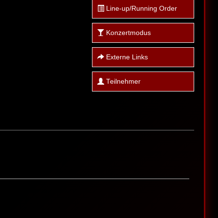
Line-up/Running Order
Konzertmodus
Externe Links
Teilnehmer