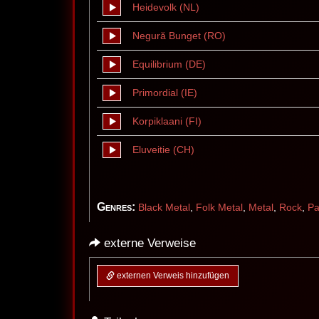
Heidevolk (NL)
Negură Bunget (RO)
Equilibrium (DE)
Primordial (IE)
Korpiklaani (FI)
Eluveitie (CH)
Genres:
Black Metal
,
Folk Metal
,
Metal
,
Rock
,
Pa
externe Verweise
externen Verweis hinzufügen