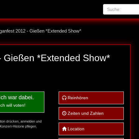
ganfest 2012 - Gießen *Extended Show*
- Gießen *Extended Show*
Ich war dabei.
Reinhören
Ich will voten!
Zeiten und Zahlen
tton drücken, anmelden und
Konzert-Historie pflegen.
Location