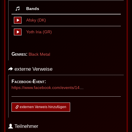
Bands
Afsky (DK)
Yoth Iria (GR)
Genres:
Black Metal
externe Verweise
Facebook-Event:
https://www.facebook.com/events/1426969265816390
externen Verweis hinzufügen
Teilnehmer