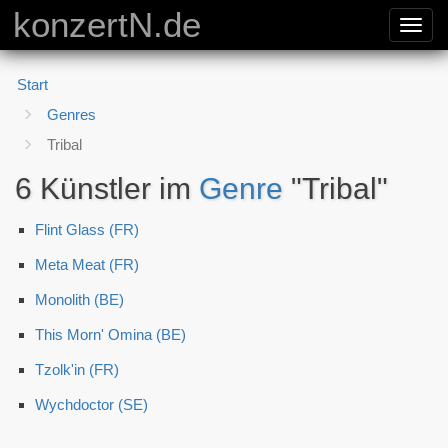
konzertN.de
Toggl
navig
Start
Genres
Tribal
6 Künstler im
Genre
"Tribal"
Flint Glass (FR)
Meta Meat (FR)
Monolith (BE)
This Morn' Omina (BE)
Tzolk'in (FR)
Wychdoctor (SE)