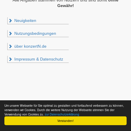
Alle Angaben stammen von Nutzern und sind somit
ohne
Gewähr!
Neuigkeiten
Nutzungsbedingungen
über konzertN.de
Impressum & Datenschutz
Um unsere Webseite für Sie optimal zu gestalten und fortlaufend verbessern zu können,
verwenden wir Cookies. Durch die weitere Nutzung der Webseite stimmen Sie der
Verwendung von Cookies zu.
zur Datenschutzerklärung
Verstanden!